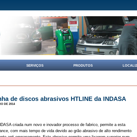
SERVIÇOS
PRODUTOS
LOCALI
nha de discos abrasivos HTLINE da INDASA
RO DE 2014
NDASA criada num novo e inovador processo de fabrico, permite a esta
ance, com mais tempo de vida devido ao grão abrasivo de alto rendimento
cante anti-empapamento. Este abrasivo permite uma lixagem superior num