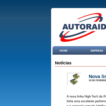
HOME
EMPRESA
Notícias
Nova li
19 DE FEVEREI
A nova linha High-Tech da I
linha uma excelente perform
e à especial camada lubrifi