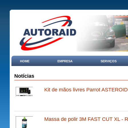
HOME
EMPRESA
SERVIÇOS
Notícias
Kit de mãos livres Parrot ASTEROID
Massa de polir 3M FAST CUT XL - R