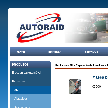
HOME
EMPRESA
SERVIÇOS
PRODUTOS
Repintura
>
3M
>
Reparação de Plásticos
> M
Electrónica Automóvel
Massa pa
Repintura
05900
3M
Abrasivos
Acabamento