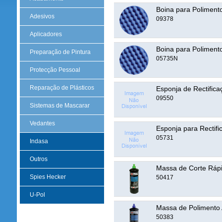
Boina para Polimen
Adesivos
09378
Aplicadores
Boina para Polimen
Preparação de Pintura
05735N
Protecção Pessoal
Reparação de Plásticos
Esponja de Rectifi
09550
Sistemas de Mascarar
Vedantes
Esponja para Rectif
05731
Indasa
Outros
Massa de Corte Ráp
Spies Hecker
50417
U-Pol
Massa de Polimento 
50383