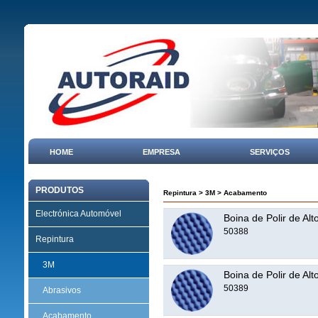
HOME
EMPRESA
SERVIÇOS
PRODUTOS
Repintura
>
3M
>
Acabamento
Electrónica Automóvel
Boina de Polir de Al
50388
Repintura
3M
Boina de Polir de Al
50389
Abrasivos
Acabamento