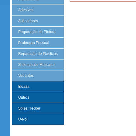
Adesivos
Aplicadores
Preparação de Pintura
Protecção Pessoal
Reparação de Plásticos
Sistemas de Mascarar
Vedantes
Indasa
Outros
Spies Hecker
U-Pol