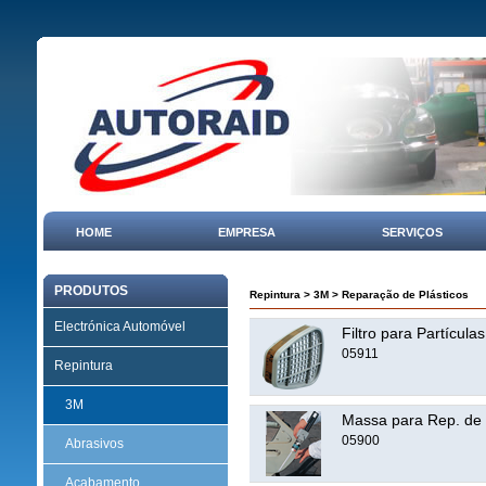
HOME
EMPRESA
SERVIÇOS
PRODUTOS
Repintura
>
3M
>
Reparação de Plásticos
Electrónica Automóvel
Filtro para Partícul
05911
Repintura
3M
Massa para Rep. de P
05900
Abrasivos
Acabamento