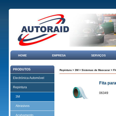
HOME
EMPRESA
SERVIÇOS
PRODUTOS
Repintura
>
3M
>
Sistemas de Mascarar
> Fi
Electrónica Automóvel
Fita par
Repintura
06349
3M
Abrasivos
Acabamento