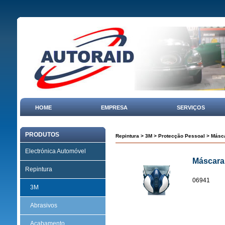
HOME
EMPRESA
SERVIÇOS
PRODUTOS
Repintura
>
3M
>
Protecção Pessoal
> Másca
Electrónica Automóvel
Máscara 
Repintura
06941
3M
Abrasivos
Acabamento