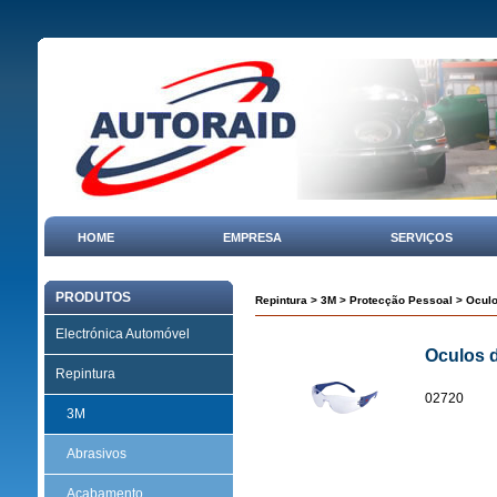
HOME
EMPRESA
SERVIÇOS
PRODUTOS
Repintura
>
3M
>
Protecção Pessoal
> Oculo
Electrónica Automóvel
Oculos 
Repintura
02720
3M
Abrasivos
Acabamento