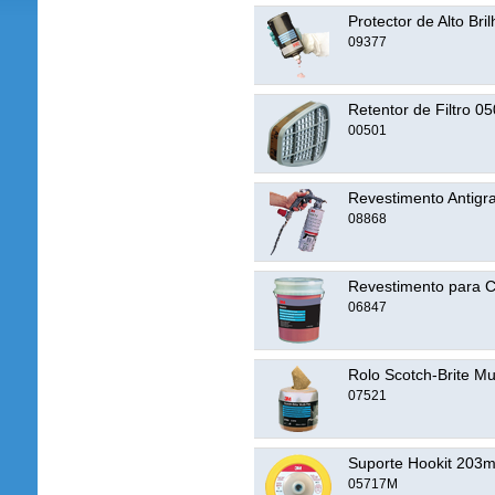
Protector de Alto Bri
09377
Retentor de Filtro 0
00501
Revestimento Antigra
08868
Revestimento para C
06847
Rolo Scotch-Brite Mu
07521
Suporte Hookit 20
05717M