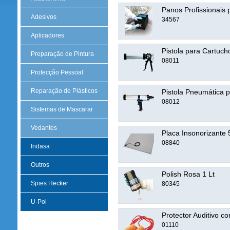
Panos Profissionais 
Adesivos
34567
Aplicadores
Pistola para Cartuc
Preparação de Pintura
08011
Protecção Pessoal
Reparação de Plásticos
Pistola Pneumática 
08012
Sistemas de Mascarar
Vedantes
Placa Insonorizan
08840
Indasa
Outros
Polish Rosa 1 Lt
Spies Hecker
80345
U-Pol
Protector Auditivo 
01110