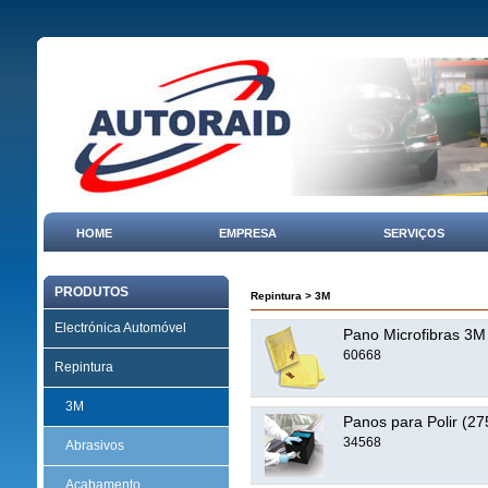
HOME
EMPRESA
SERVIÇOS
PRODUTOS
Repintura
>
3M
Electrónica Automóvel
Pano Microfibras 3M
60668
Repintura
3M
Panos para Polir (275
34568
Abrasivos
Acabamento